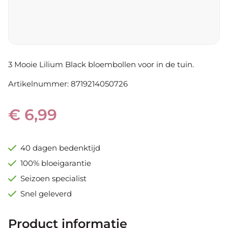
Brocoli
Dahlia
Groente & Fruit
Populaire soorten
Biologische dahlia's
Aardbeien
Cactus dahlia's
Maggikruid
Decoratief dahlia's
Rabarber
Pompon dahlia's
Populaire soorten
3 Mooie Lilium Black bloembollen voor in de tuin.
Anemone dahlia's
Plantkalender
Artikelnummer: 8719214050726
Topmix dahlia's
Park dahlia's
Dahlia's voor pluktuin
€ 6,99
Voor de pluktuin
Tulpen
40 dagen bedenktijd
Allium
100% bloeigarantie
Narcis
Hyacinth
Seizoen specialist
Kruidenzaden
Snel geleverd
Tuingereedschap
Product informatie