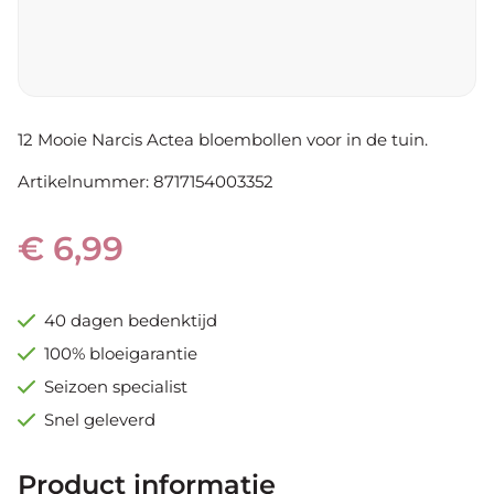
Brocoli
Dahlia
Groente & Fruit
Populaire soorten
Biologische dahlia's
Aardbeien
Cactus dahlia's
Maggikruid
Decoratief dahlia's
Rabarber
Pompon dahlia's
Populaire soorten
12 Mooie Narcis Actea bloembollen voor in de tuin.
Anemone dahlia's
Plantkalender
Artikelnummer: 8717154003352
Topmix dahlia's
Park dahlia's
Dahlia's voor pluktuin
€ 6,99
Voor de pluktuin
Tulpen
40 dagen bedenktijd
Allium
100% bloeigarantie
Narcis
Hyacinth
Seizoen specialist
Kruidenzaden
Snel geleverd
Tuingereedschap
Product informatie